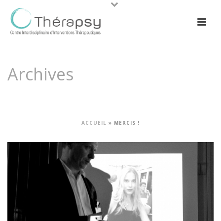
Archives
Tag Archives for: "mercis !"
ACCUEIL
»
MERCIS !