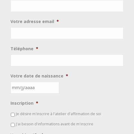
Votre adresse email
*
Téléphone
*
Votre date de naissance
*
MM
Inscription
*
slash
JJ
Je désire m'inscrire à l'atelier d'affirmation de soi
slash
J'ai besoin d'informations avant de m'inscrire
AAAA