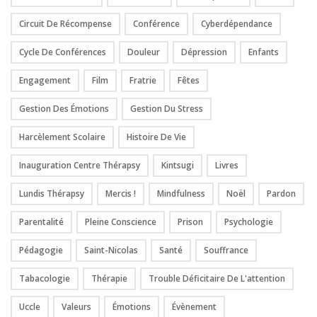
Circuit De Récompense
Conférence
Cyberdépendance
Cycle De Conférences
Douleur
Dépression
Enfants
Engagement
Film
Fratrie
Fêtes
Gestion Des Émotions
Gestion Du Stress
Harcèlement Scolaire
Histoire De Vie
Inauguration Centre Thérapsy
Kintsugi
Livres
Lundis Thérapsy
Mercis !
Mindfulness
Noël
Pardon
Parentalité
Pleine Conscience
Prison
Psychologie
Pédagogie
Saint-Nicolas
Santé
Souffrance
Tabacologie
Thérapie
Trouble Déficitaire De L'attention
Uccle
Valeurs
Émotions
Évènement