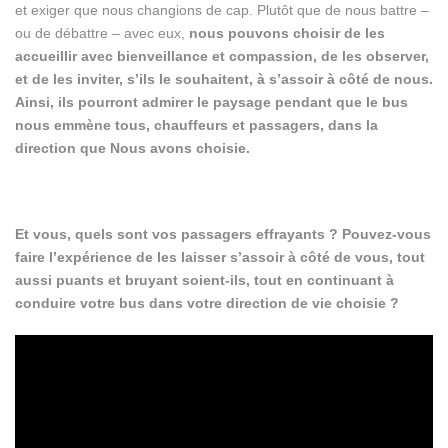
et exiger que nous changions de cap. Plutôt que de nous battre –
ou de débattre – avec eux,
nous pouvons choisir de les
accueillir avec bienveillance et compassion, de les observer,
et de les inviter, s’ils le souhaitent, à s’assoir à côté de nous.
Ainsi, ils pourront admirer le paysage pendant que le bus
nous emmène tous, chauffeurs et passagers, dans la
direction que Nous avons choisie.
Et vous, quels sont vos passagers effrayants ? Pouvez-vous
faire l’expérience de les laisser s’assoir à côté de vous, tout
aussi puants et bruyant soient-ils, tout en continuant à
conduire votre bus dans votre direction de vie choisie ?